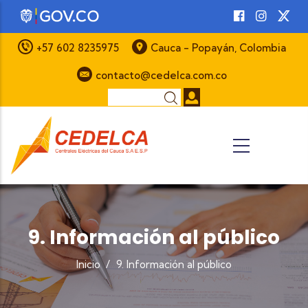
Pasar al contenido principal
+57 602 8235975
Cauca - Popayán, Colombia
contacto@cedelca.com.co
Buscar
9. Información al público
Inicio
/
9. Información al público