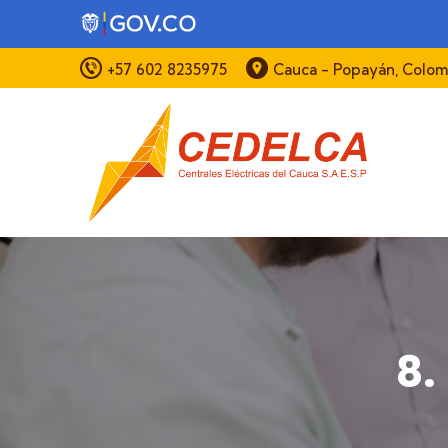
Pasar al contenido principal
+57 602 8235975
Cauca - Popayán, Colom
8.