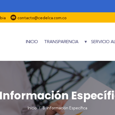
bia
contacto@cedelca.com.co
INICIO
TRANSPARENCIA
SERVICIO 
 Información Específ
Inicio
/
8. Información Específica