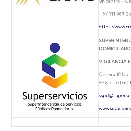
Unicentro - Ce
+ 57 311 869 2
https://www.c
SUPERINTEND
DOMICILIARI
VIGILANCIA 
Carrera 18 No.
PBX: (+571) 60
sspd@superser
www.superservi