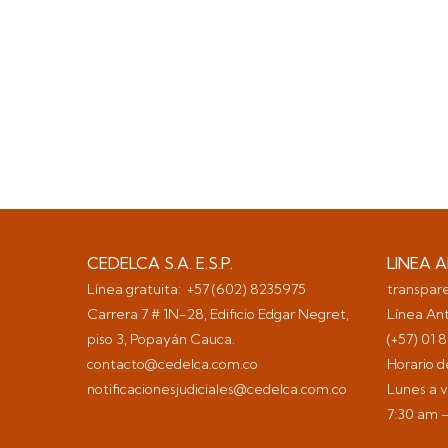
CEDELCA S.A. E.S.P.
LINEA 
Línea gratuita: +57 (602) 8235975
transpar
Carrera 7 # 1N-28, Edificio Edgar Negret,
Línea Ant
piso 3, Popayán Cauca.
(+57) 01
contacto@cedelca.com.co
Horario 
notificacionesjudiciales@cedelca.com.co
Lunes a v
7:30 am 