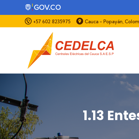
Pasar al contenido principal
+57 602 8235975
Cauca - Popayán, Colom
1.13 Ent