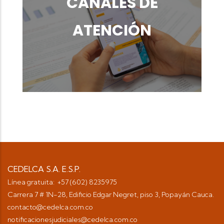
CANALES DE
ATENCIÓN
CEDELCA S.A. E.S.P.
Línea gratuita: +57 (602) 8235975
Carrera 7 # 1N-28, Edificio Edgar Negret, piso 3, Popayán Cauca.
contacto@cedelca.com.co
notificacionesjudiciales@cedelca.com.co