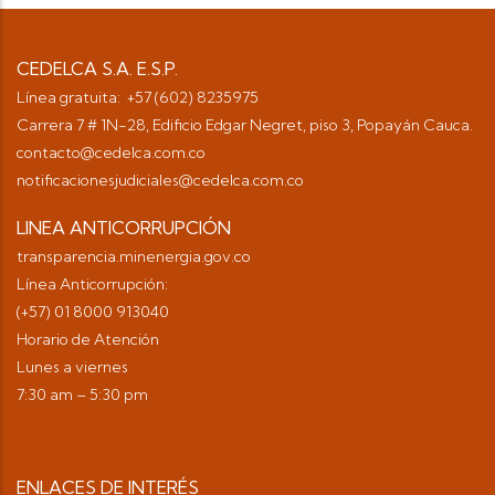
CEDELCA S.A. E.S.P.
Línea gratuita: +57 (602) 8235975
Carrera 7 # 1N-28, Edificio Edgar Negret, piso 3, Popayán Cauca.
contacto@cedelca.com.co
notificacionesjudiciales@cedelca.com.co
LINEA ANTICORRUPCIÓN
transparencia.minenergia.gov.co
Línea Anticorrupción:
(+57) 01 8000 913040
Horario de Atención
Lunes a viernes
7:30 am – 5:30 pm
ENLACES DE INTERÉS