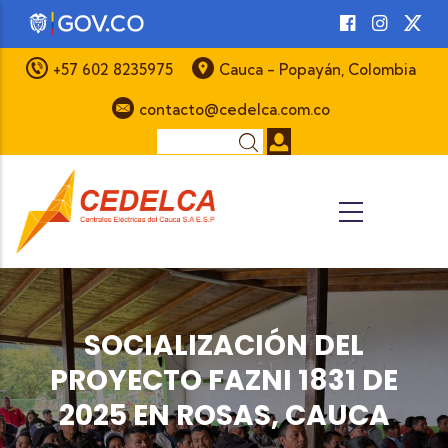
Pasar al contenido principal
+57 602 8235975
Cauca - Popayán, Colombia
contacto@cedelca.com.co
Buscar
SOCIALIZACIÓN DEL
PROYECTO FAZNI 1831 DE
2025 EN ROSAS, CAUCA